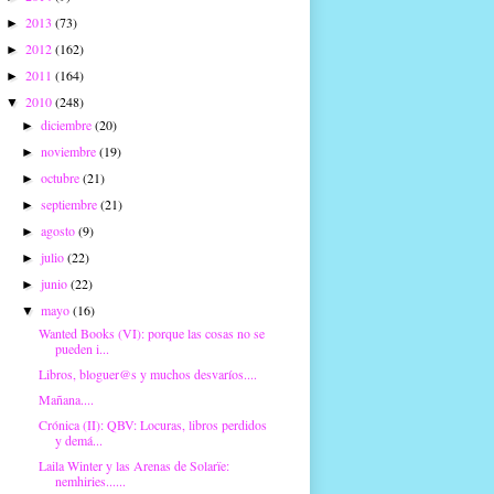
2013
(73)
►
2012
(162)
►
2011
(164)
►
2010
(248)
▼
diciembre
(20)
►
noviembre
(19)
►
octubre
(21)
►
septiembre
(21)
►
agosto
(9)
►
julio
(22)
►
junio
(22)
►
mayo
(16)
▼
Wanted Books (VI): porque las cosas no se
pueden i...
Libros, bloguer@s y muchos desvaríos....
Mañana....
Crónica (II): QBV: Locuras, libros perdidos
y demá...
Laila Winter y las Arenas de Solarïe:
nemhiries......