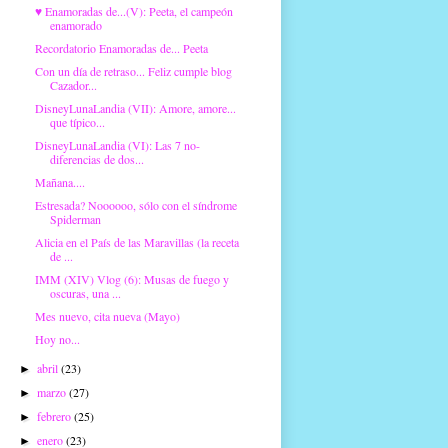
♥ Enamoradas de...(V): Peeta, el campeón
enamorado
Recordatorio Enamoradas de... Peeta
Con un día de retraso... Feliz cumple blog
Cazador...
DisneyLunaLandia (VII): Amore, amore...
que típico...
DisneyLunaLandia (VI): Las 7 no-
diferencias de dos...
Mañana....
Estresada? Noooooo, sólo con el síndrome
Spiderman
Alicia en el País de las Maravillas (la receta
de ...
IMM (XIV) Vlog (6): Musas de fuego y
oscuras, una ...
Mes nuevo, cita nueva (Mayo)
Hoy no...
abril
(23)
►
marzo
(27)
►
febrero
(25)
►
enero
(23)
►