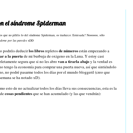
on el síndrome Spiderman
os que no pilléis lo del síndrome
Spiderman
, os traduzco:
Estresada
?
Noooooo
, sólo
ndome por las paredes
xDD
los libros
de números
 podréis deducir
repletos
están empezando a
ar a la puerta
de mi burbuja de oxigeno en la Luna. Y estoy casi
van a tirarla abajo
letamente
segura que si no les
abro
y la verdad es
no tengo la economía para comprar una puerta nueva, así que sintiéndolo
o, no podré pasarme todos los días por el mundo
bloggeril
(creo que
 semana se ha notado
xD
).
mo esto de no actualizar todos los días lleva sus consecuencias, esta es la
cosas pendientes
a de
que
se
han acumulado (y las que vendrán):