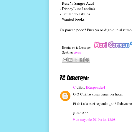
- Reseña Sangre Azul
-
DisneyLunaLandia
's
- Titulando Títulos
-
Wanted
books
Os parece poco? Pues ya os digo que al ritmo 
Escrito en la Luna por:
Satélites
Aviso
12 luner@s:
C
dijo...
[Responder]
O.O Cuántas cosas tienes por hacer.
El de Laila es el segundo, ¿no? Todavía no 
¡Besos! ^^
9 de mayo de 2010 a las 13:08