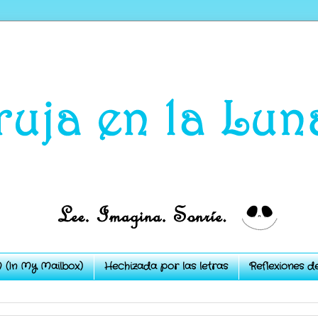
 (In My Mailbox)
Hechizada por las letras
Reflexiones d