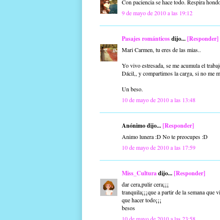
Con paciencia se hace todo. Respira hondo
9 de mayo de 2010 a las 19:12
Pasajes románticos
dijo...
[Responder]
Mari Carmen, tu eres de las mias..
Yo vivo estresada, se me acumula el traba
Dácil,, y compartimos la carga, si no me m
Un beso.
10 de mayo de 2010 a las 13:48
Anónimo dijo...
[Responder]
Animo lunera :D No te preocupes :D
10 de mayo de 2010 a las 17:59
Miss_Cultura
dijo...
[Responder]
dar cera,pulir cera¡¡¡
tranquila¡¡¡que a partir de la semana que v
que hacer todo¡¡¡
besos
10 de mayo de 2010 a las 23:58