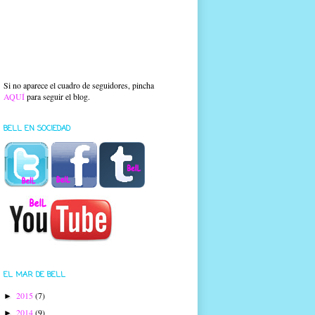
Si no aparece el cuadro de seguidores, pincha
AQUÍ
para seguir el blog.
BELL EN SOCIEDAD
EL MAR DE BELL
2015
(7)
►
2014
(9)
►