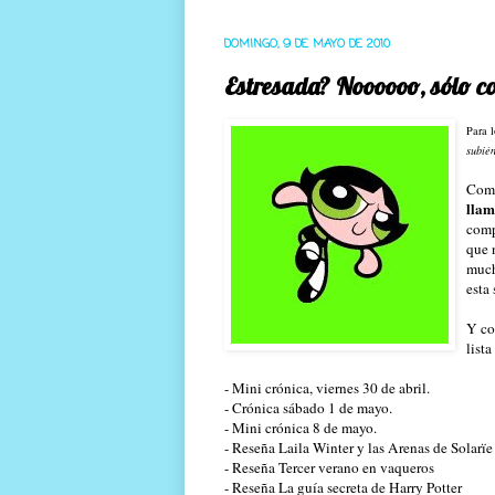
DOMINGO, 9 DE MAYO DE 2010
Estresada? Noooooo, sólo c
Para l
subié
Como
llam
comp
que 
much
esta
Y co
list
-
Mini
crónica, viernes 30 de abril.
- Crónica sábado 1 de mayo.
-
Mini
crónica 8 de mayo.
- Reseña
Laila
Winter
y las Arenas de
Solarïe
- Reseña Tercer verano en vaqueros
- Reseña La guía secreta de
Harry
Potter