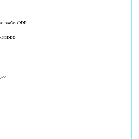
ulan reseñas xDDD
ta xDDDDD
po ^^