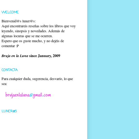
WELCOME
Bienvenid@s luner@s:
Aquí encontrareis reseñas sobre los libros que voy
leyendo, sinopsis y novedades. Además de
algunas locuras que se me ocurren.
Espero que os guste mucho, y no dejéis de
comentar :P
Bruja en la Luna
since January, 2009
CONTACTA:
Para cualquier duda, sugerencia, desvarío, lo que
sea:
LUNER@S