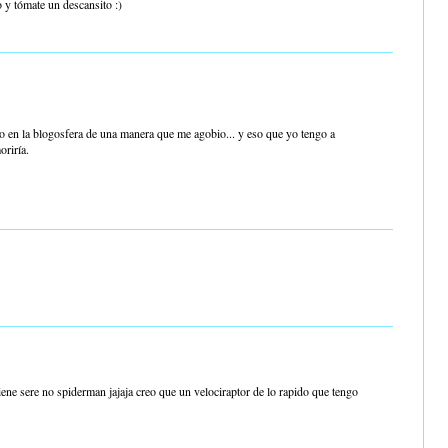
 y tómate un descansito :)
jo en la blogosfera de una manera que me agobio... y eso que yo tengo a
oriría.
iene sere no spiderman jajaja creo que un velociraptor de lo rapido que tengo