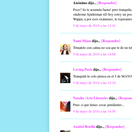
Anónimo dijo...
[Responder]
Poco? Se te acumula faena! pero tranquila,
síndrome Spiderman xD hoy estoy un poc
Wappa, a por esos exámenes, te esperamos
9 de mayo de 2010 a las 13:16
Nami Shion
dijo...
[Responder]
Tómatelo con calma no sea que te de un tel
9 de mayo de 2010 a las 14:08
Loving.Paris
dijo...
[Responder]
Tranquiiii tu solo piensa en el 5 de MAYO
9 de mayo de 2010 a las 14:10
Natalia (Arte Literario)
dijo...
[Respon
Pues si que tienes cosas pendientes...
9 de mayo de 2010 a las 14:58
Anabel Botella
dijo...
[Responder]