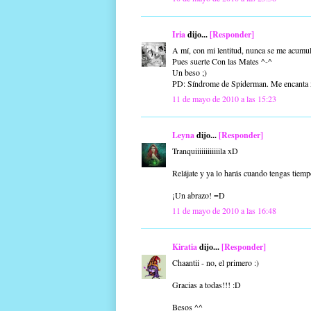
Iria
dijo...
[Responder]
A mí, con mi lentitud, nunca se me acum
Pues suerte Con las Mates ^-^
Un beso ;)
PD: Síndrome de Spiderman. Me encan
11 de mayo de 2010 a las 15:23
Leyna
dijo...
[Responder]
Tranquiiiiiiiiiiiila xD
Relájate y ya lo harás cuando tengas tiem
¡Un abrazo! =D
11 de mayo de 2010 a las 16:48
Kiratia
dijo...
[Responder]
Chaantii - no, el primero :)
Gracias a todas!!! :D
Besos ^^