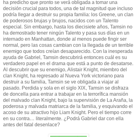
ha predicho que pronto se verá obligada a tomar una
decisión crucial para todos, una de tal magnitud que incluso
podría llegar a destruir su propia familia: los Greene, un clan
de poderosos brujas y brujos, nacidos con un Talento
especial. Sin embargo, hasta los diecisiete años, Tamsin no
ha demostrado tener ningún Talento y pasa sus días en un
internado en Manhattan, donde al menos puede fingir ser
normal, pero las cosas cambian con la llegada de un terrible
enemigo que todos creían desaparecido. Con la inesperada
ayuda de Gabriel, Tamsin descubrirá entonces cuál es su
verdadero papel en el drama que está a punto de desatarse.
Al descubrir que su enemigo, Alistair Knight, miembro del
clan Knight, ha regresado al Nueva York victoriano para
destruir a su familia, Tamsin se ve obligada a viajar al
pasado. Perdida y sola en el siglo XIX, Tamsin se disfraza
de doncella para entrar a trabajar en la terrorífica mansión
del malvado clan Knight, bajo la supervisión de La Araña, la
poderosa y malvada matriarca de la familia, y esquivando el
acoso de su atractivo hijo Liam Knight. Pero el tiempo corre
en su contra… literalmente. ¿Podrá Gabriel dar con ella
antes del fatal desenlace?