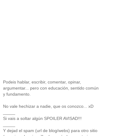
Podeis hablar, escribir, comentar, opinar,
argumentar... pero con educación, sentido común
y fundamento.
No vale hechizar a nadie, que os conozco... xD
_____
Si vais a soltar algún SPOILER AVISAD!!!
_____
Y dejad el spam (url de blog/webs) para otro sitio