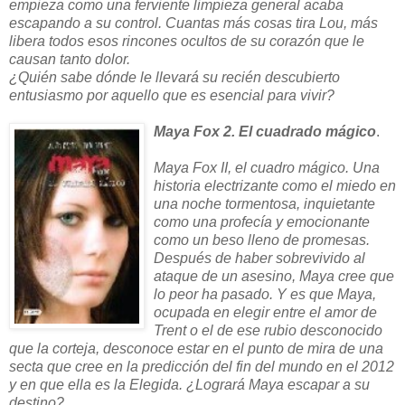
empieza como una ferviente limpieza general acaba
escapando a su control. Cuantas más cosas tira Lou, más
libera todos esos rincones ocultos de su corazón que le
causan tanto dolor.
¿Quién sabe dónde le llevará su recién descubierto
entusiasmo por aquello que es esencial para vivir?
Maya Fox 2. El cuadrado mágico
.
Maya Fox II, el cuadro mágico. Una
historia electrizante como el miedo en
una noche tormentosa, inquietante
como una profecía y emocionante
como un beso lleno de promesas.
Después de haber sobrevivido al
ataque de un asesino, Maya cree que
lo peor ha pasado. Y es que Maya,
ocupada en elegir entre el amor de
Trent o el de ese rubio desconocido
que la corteja, desconoce estar en el punto de mira de una
secta que cree en la predicción del fin del mundo en el 2012
y en que ella es la Elegida. ¿Logrará Maya escapar a su
destino?