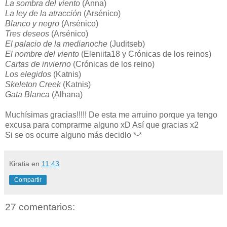
La sombra del viento
(Anna)
La ley de la atracción
(Arsénico)
Blanco y negro
(Arsénico)
Tres deseos
(Arsénico)
El palacio de la medianoche
(Juditseb)
El nombre del viento
(Eleniita18 y Crónicas de los reinos)
Cartas de invierno
(Crónicas de los reino)
Los elegidos
(Katnis)
Skeleton Creek
(Katnis)
Gata Blanca
(Alhana)
Muchísimas gracias!!!!! De esta me arruino porque ya tengo
excusa para comprarme alguno xD Así que gracias x2
Si se os ocurre alguno más decidlo *-*
Kiratia
en
11:43
Compartir
27 comentarios: