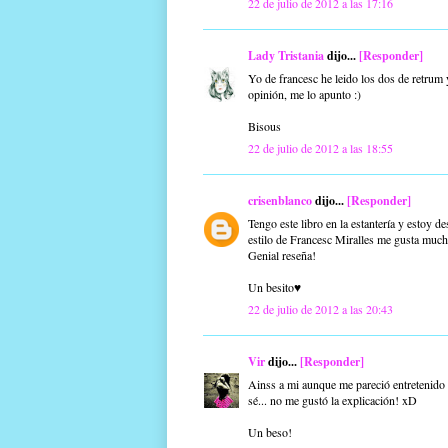
22 de julio de 2012 a las 17:16
Lady Tristania
dijo...
[Responder]
Yo de francesc he leido los dos de retrum 
opinión, me lo apunto :)
Bisous
22 de julio de 2012 a las 18:55
crisenblanco
dijo...
[Responder]
Tengo este libro en la estantería y estoy d
estilo de Francesc Miralles me gusta much
Genial reseña!
Un besito♥
22 de julio de 2012 a las 20:43
Vir
dijo...
[Responder]
Ainss a mi aunque me pareció entretenido 
sé... no me gustó la explicación! xD
Un beso!