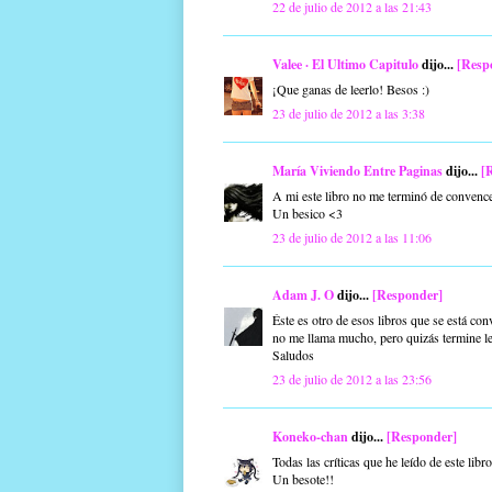
22 de julio de 2012 a las 21:43
Valee · El Ultimo Capitulo
dijo...
[Resp
¡Que ganas de leerlo! Besos :)
23 de julio de 2012 a las 3:38
María Viviendo Entre Paginas
dijo...
[
A mi este libro no me terminó de convence
Un besico <3
23 de julio de 2012 a las 11:06
Adam J. O
dijo...
[Responder]
Éste es otro de esos libros que se está co
no me llama mucho, pero quizás termine l
Saludos
23 de julio de 2012 a las 23:56
Koneko-chan
dijo...
[Responder]
Todas las críticas que he leído de este lib
Un besote!!