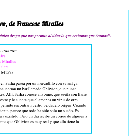
o, de Francesc Miralles
 única droga que nos permite olvidar lo que creíamos que éramos".
o tras otro
IØN
c Miralles
alera
4641573
ven Sasha pasea por un mercadillo con su amiga
ncuentran un bar llamado Oblivion, que nunca
tes. Allí, Sasha conoce a Ivonne, que sueña con liarse
estre y le cuenta que el amor es un virus de otro
permite encontrar nuestro verdadero origen. Cuando
uiente, parece que todo ha sido solo un sueño. Es
ra existido. Pero un día recibe un correo de alguien a
rma que Oblivion es muy real y que ella tiene la