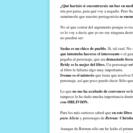
¿Qué haríais si encontrarais un bar en med
iría por patas, para qué voy a negarlo. Pero S
se encu
sumémosle que nuestro protagonista
No sé que contar del argumento porque es todo
os lo voy a decir, que yo no soy ninguna destr
no pueden ser:
Sasha es un chico de pueblo
. Sí, tal cual. 
que intentaba hacerse el interesante
o el gua
demasiado forz
pegaba al personaje, que era
Bridy es lo mejor del libro.
or
Un personaje
al libro le faltaría algo muy importante.
Ivonne es el misterio
que tiene que resolver 
personaje, así que poco puedo decir. Sólo qu
no me ha acabado de convencer es l
Lo que
tampoco le he dado mucha importancia dentro
con
ØBLIVIØN.
en este libr
Para los más curiosos sabed que
Christi
para Alicia
y personajes de
Retrum
:
Aunque de Retrum sólo me he leído el primero