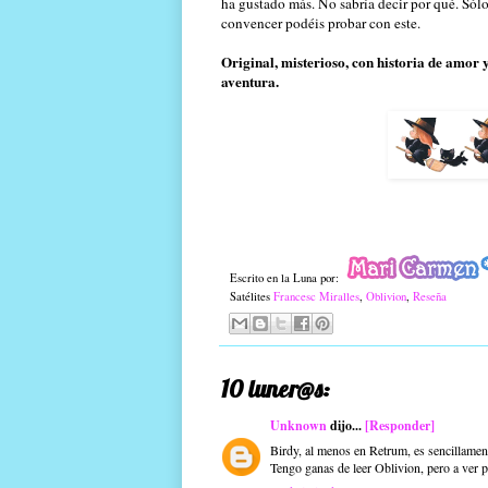
ha gustado más. No sabría decir por qué. Sól
convencer podéis probar con este.
Original, misterioso, con historia de amor
aventura.
Escrito en la Luna por:
Satélites
Francesc Miralles
,
Oblivion
,
Reseña
10 luner@s:
Unknown
dijo...
[Responder]
Birdy, al menos en Retrum, es sencillamen
Tengo ganas de leer Oblivion, pero a ver 