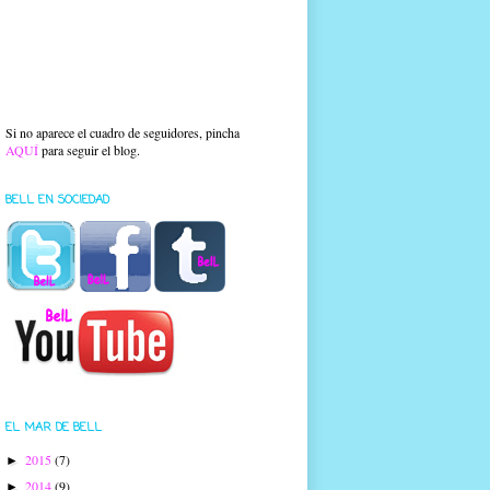
Si no aparece el cuadro de seguidores, pincha
AQUÍ
para seguir el blog.
BELL EN SOCIEDAD
EL MAR DE BELL
2015
(7)
►
2014
(9)
►