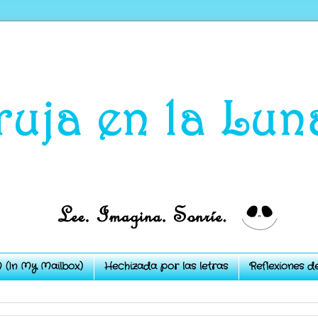
 (In My Mailbox)
Hechizada por las letras
Reflexiones d