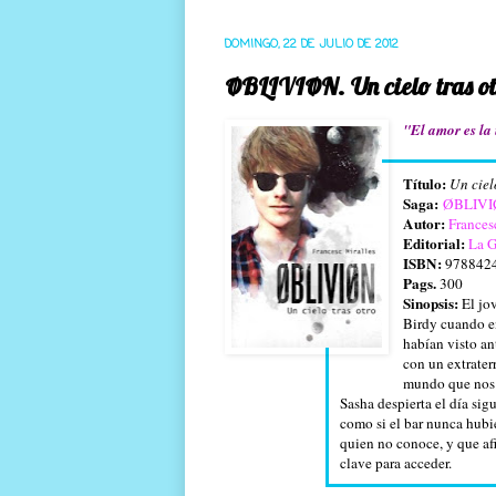
DOMINGO, 22 DE JULIO DE 2012
ØBLIVIØN. Un cielo tras otr
"El amor es la
Título:
Un ciel
Saga:
ØBLIV
Autor:
Frances
Editorial:
La G
ISBN:
978842
Pags.
300
Sinopsis:
El jo
Birdy cuando e
habían visto an
con un extraterr
mundo que nos 
Sasha despierta el día sig
como si el bar nunca hubie
quien no conoce, y que afi
clave para acceder.