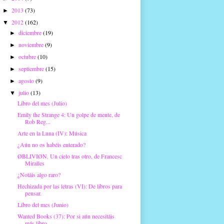
2013
(73)
►
2012
(162)
▼
diciembre
(19)
►
noviembre
(9)
►
octubre
(10)
►
septiembre
(15)
►
agosto
(9)
►
julio
(13)
▼
Libro del mes (Julio)
Emily the Strange 4: Un golpe de mente, de
Rob Reg...
Arte en la Luna (IV): Música
¿Aún no os habéis enterado?
ØBLIVIØN. Un cielo tras otro, de Francesc
Miralles
¿Notáis algo raro?
Hechizada por las letras (VI): De libros para
pensar.
Libro del mes (Junio)
Wanted Books (37): Por si aún necesitáis
más libro...