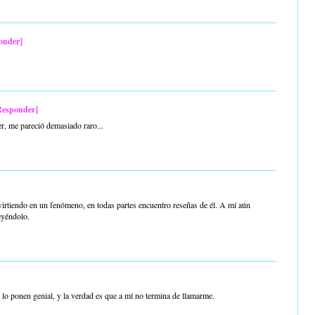
onder]
Responder]
r, me pareció demasiado raro...
nvirtiendo en un fenómeno, en todas partes encuentro reseñas de él. A mí aún
eyéndolo.
ro lo ponen genial, y la verdad es que a mí no termina de llamarme.