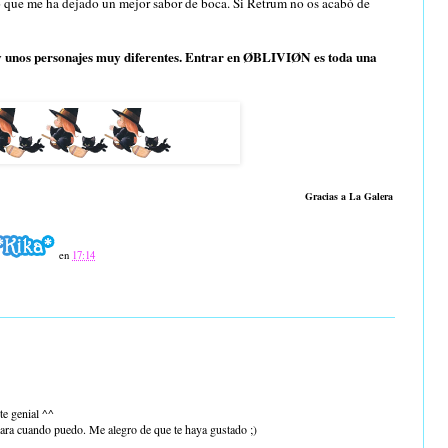
o que me ha dejado un mejor sabor de boca. Si Retrum no os acabó de
 y unos personajes muy diferentes. Entrar en ØBLIVIØN es toda una
Gracias a La Galera
en
17:14
te genial ^^
para cuando puedo. Me alegro de que te haya gustado ;)