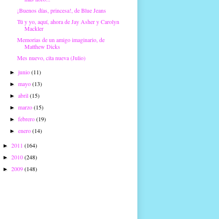
¡Buenos días, princesa!, de Blue Jeans
Tú y yo, aquí, ahora de Jay Asher y Carolyn
Mackler
Memorias de un amigo imaginario, de
Matthew Dicks
Mes nuevo, cita nueva (Julio)
junio
(11)
►
mayo
(13)
►
abril
(15)
►
marzo
(15)
►
febrero
(19)
►
enero
(14)
►
2011
(164)
►
2010
(248)
►
2009
(148)
►