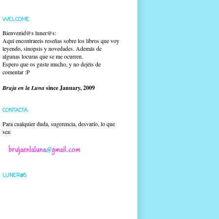
WELCOME
Bienvenid@s luner@s:
Aquí encontrareis reseñas sobre los libros que voy
leyendo, sinopsis y novedades. Además de
algunas locuras que se me ocurren.
Espero que os guste mucho, y no dejéis de
comentar :P
Bruja en la Luna
since January, 2009
CONTACTA:
Para cualquier duda, sugerencia, desvarío, lo que
sea:
LUNER@S