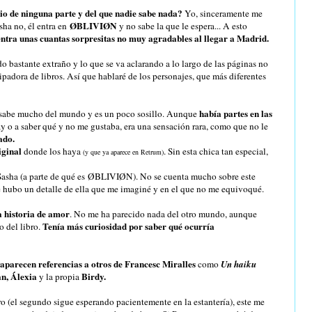
io de ninguna parte y del que nadie sabe nada?
Yo, sinceramente me
ØBLIVIØN
asha no, él entra en
y no sabe la que le espera... A esto
entra unas cuantas sorpresitas no muy agradables al llegar a Madrid.
 bastante extraño y lo que se va aclarando a lo largo de las páginas no
ipadora de libros. Así que hablaré de los personajes, que más diferentes
había partes en las
No sabe mucho del mundo y es un poco sosillo. Aunque
y o a saber qué y no me gustaba, era una sensación rara, como que no le
ado.
iginal
donde los haya
. Sin esta chica tan especial,
(y que ya aparece en Retrum)
Sasha (a parte de qué es ØBLIVIØN). No se cuenta mucho sobre este
e hubo un detalle de ella que me imaginé y en el que no me equivoqué.
a historia de amor
. No me ha parecido nada del otro mundo, aunque
Tenía más curiosidad por saber qué ocurría
 del libro.
o aparecen referencias a otros de Francesc Miralles
como
Un haiku
an, Álexia
Birdy.
y la propia
 (el segundo sigue esperando pacientemente en la estantería), este me