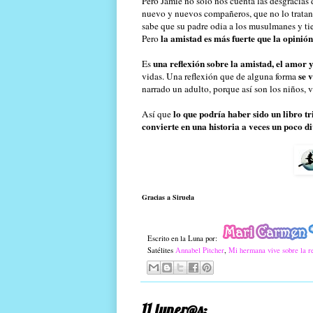
Pero Jamie no sólo nos cuenta las desgracias 
nuevo y nuevos compañeros, que no lo trata
sabe que su padre odia a los musulmanes y tie
la amistad es más fuerte que la opinió
Pero
una reflexión sobre la amistad, el amor y
Es
se 
vidas. Una reflexión que de alguna forma
narrado un adulto, porque así son los niños, 
lo que podría haber sido un libro 
Así que
convierte en una historia a veces un poco d
Gracias a Siruela
Escrito en la Luna por:
Satélites
Annabel Pitcher
,
Mi hermana vive sobre la r
11 luner@s: