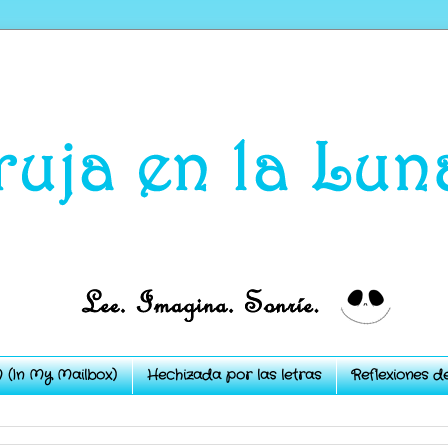
 (In My Mailbox)
Hechizada por las letras
Reflexiones d