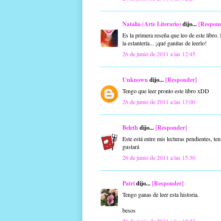
Natalia (Arte Literario)
dijo...
[Respon
Es la primera reseña que leo de este libro
la estantería... ¡qué ganitas de leerlo!
26 de junio de 2011 a las 12:45
Unknown
dijo...
[Responder]
Tengo que leer pronto este libro xDD
26 de junio de 2011 a las 13:00
Beleth
dijo...
[Responder]
Este está entre mis lecturas pendientes, t
gustará
26 de junio de 2011 a las 15:30
Patri
dijo...
[Responder]
Tengo ganas de leer esta historia.
besos
26 de junio de 2011 a las 18:23