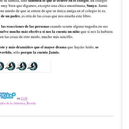
también lo que le ocurre en el colegio
de su familia, sino
, un colegio
Sunya
n muy bien que digamos, excepto una chica musulmana,
. Jamie
ne miedo de que se entere de que su única amiga en el colegio lo es.
n de un padre
, es otra de las cosas que nos enseña este libro.
 las reacciones de las personas
cuando ocurre alguna tragedia en sus
vuelve mucho más efectiva si nos la cuenta un niño
que si nos la hubiera
ven las cosas de otro modo, mucho más sencillo.
triste y más dramático que el mayor drama
se
que hayáis leído,
ivertida
porque la cuenta Jamie.
, sólo
en
11:03
episa de la chimenea
,
Reseña