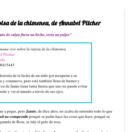
pisa de la chimenea, de Annabel Pitcher
ento de culpa fuera un bicho, sería un pulpo"
mana vive sobre la repisa de la chimenea
l Pitcher
uela
98415445
historia de la lucha de un niño por recuperar a su
ra y conmueve, pero está también llena de humor y
voz de Jamie tiene tanta fuerza que uno no puede evitar
arte y ver el mundo a través de sus ojos.
Jamie
 fue a pique, pero
, de diez años, no acaba de entender todo lo que
dad no comprende
porqué su padre hace las cosas que hace, porqué su
gemela de Rose, se tiñe el pelo de rosa.