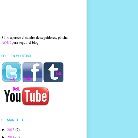
Si no aparece el cuadro de seguidores, pincha
AQUÍ
para seguir el blog.
BELL EN SOCIEDAD
EL MAR DE BELL
2015
(7)
►
2014
(9)
►