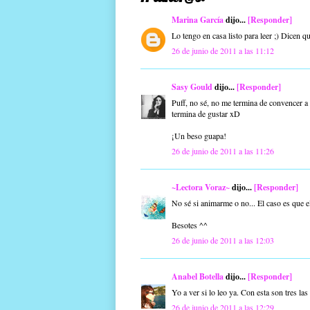
Marina García
dijo...
[Responder]
Lo tengo en casa listo para leer ;) Dicen q
26 de junio de 2011 a las 11:12
Sasy Gould
dijo...
[Responder]
Puff, no sé, no me termina de convencer a 
termina de gustar xD
¡Un beso guapa!
26 de junio de 2011 a las 11:26
~Lectora Voraz~
dijo...
[Responder]
No sé si animarme o no... El caso es que e
Besotes ^^
26 de junio de 2011 a las 12:03
Anabel Botella
dijo...
[Responder]
Yo a ver si lo leo ya. Con esta son tres la
26 de junio de 2011 a las 12:29