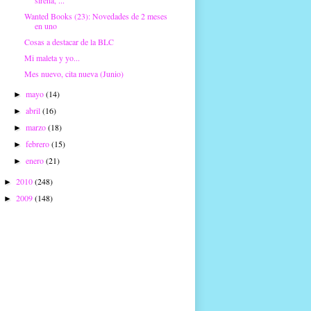
sirena, ...
Wanted Books (23): Novedades de 2 meses
en uno
Cosas a destacar de la BLC
Mi maleta y yo...
Mes nuevo, cita nueva (Junio)
mayo
(14)
►
abril
(16)
►
marzo
(18)
►
febrero
(15)
►
enero
(21)
►
2010
(248)
►
2009
(148)
►