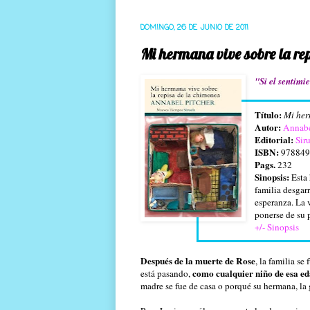
DOMINGO, 26 DE JUNIO DE 2011
Mi hermana vive sobre la re
"Si el sentimi
Título:
Mi her
Autor:
Annabe
Editorial:
Sir
ISBN:
97884
Pags.
232
Sinopsis:
Esta 
familia desgar
esperanza. La 
ponerse de su p
+/- Sinopsis
Después de la muerte de Rose
, la familia se
como cualquier niño de esa e
está pasando,
madre se fue de casa o porqué su hermana, la 