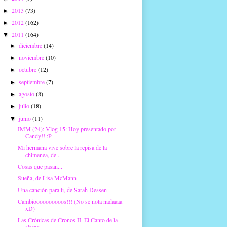
2013
(73)
►
2012
(162)
►
2011
(164)
▼
diciembre
(14)
►
noviembre
(10)
►
octubre
(12)
►
septiembre
(7)
►
agosto
(8)
►
julio
(18)
►
junio
(11)
▼
IMM (24): Vlog 15: Hoy presentado por
Candy!! :P
Mi hermana vive sobre la repisa de la
chimenea, de...
Cosas que pasan...
Sueña, de Lisa McMann
Una canción para ti, de Sarah Dessen
Cambioooooooooos!!! (No se nota nadaaaa
xD)
Las Crónicas de Cronos II. El Canto de la