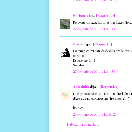
Karinna
dijo...
[Responder]
Pero que tristeza, libros así me hacen llorar
27 de junio de 2011 a las 3:13
Kenya
dijo...
[Responder]
Lo tengo en mi lista de deseos desde que v
altísima.
Espero leerlo!!!
Saludos!!
27 de junio de 2011 a las 4:34
Antarinith
dijo...
[Responder]
Que pintaza tiene este libro, me hechaba u
dices que no entonces me tiro a por el ^^
besotes!!
28 de junio de 2011 a las 10:23
Publicar un comentario