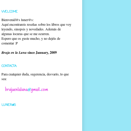
WELCOME
Bienvenid@s luner@s:
Aquí encontrareis reseñas sobre los libros que voy
leyendo, sinopsis y novedades. Además de
algunas locuras que se me ocurren.
Espero que os guste mucho, y no dejéis de
comentar :P
Bruja en la Luna
since January, 2009
CONTACTA:
Para cualquier duda, sugerencia, desvarío, lo que
sea:
LUNER@S